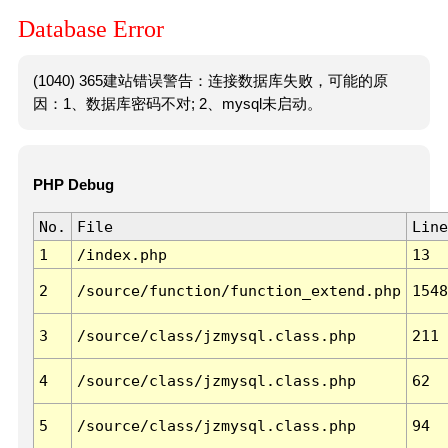
Database Error
(1040) 365建站错误警告：连接数据库失败，可能的原
因：1、数据库密码不对; 2、mysql未启动。
PHP Debug
No.
File
Line
1
/index.php
13
2
/source/function/function_extend.php
1548
3
/source/class/jzmysql.class.php
211
4
/source/class/jzmysql.class.php
62
5
/source/class/jzmysql.class.php
94