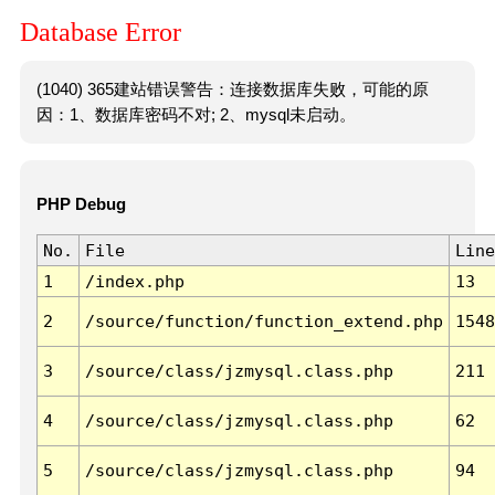
Database Error
(1040) 365建站错误警告：连接数据库失败，可能的原
因：1、数据库密码不对; 2、mysql未启动。
PHP Debug
No.
File
Line
1
/index.php
13
2
/source/function/function_extend.php
1548
3
/source/class/jzmysql.class.php
211
4
/source/class/jzmysql.class.php
62
5
/source/class/jzmysql.class.php
94