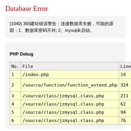
Database Error
(1040) 365建站错误警告：连接数据库失败，可能的原
因：1、数据库密码不对; 2、mysql未启动。
PHP Debug
No.
File
Line
1
/index.php
14
2
/source/function/function_extend.php
324
3
/source/class/jzmysql.class.php
211
4
/source/class/jzmysql.class.php
62
5
/source/class/jzmysql.class.php
94
6
/source/class/jzmysql.class.php
76