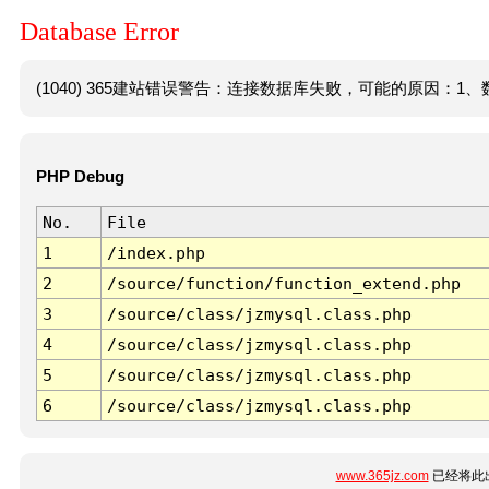
Database Error
(1040) 365建站错误警告：连接数据库失败，可能的原因：1、数
PHP Debug
No.
File
1
/index.php
2
/source/function/function_extend.php
3
/source/class/jzmysql.class.php
4
/source/class/jzmysql.class.php
5
/source/class/jzmysql.class.php
6
/source/class/jzmysql.class.php
www.365jz.com
已经将此