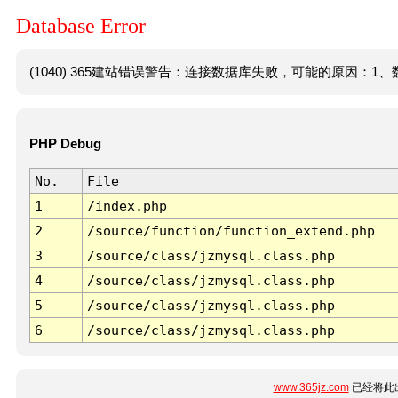
Database Error
(1040) 365建站错误警告：连接数据库失败，可能的原因：1、数
PHP Debug
No.
File
1
/index.php
2
/source/function/function_extend.php
3
/source/class/jzmysql.class.php
4
/source/class/jzmysql.class.php
5
/source/class/jzmysql.class.php
6
/source/class/jzmysql.class.php
www.365jz.com
已经将此