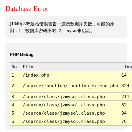
Database Error
(1040) 365建站错误警告：连接数据库失败，可能的原
因：1、数据库密码不对; 2、mysql未启动。
PHP Debug
No.
File
Line
1
/index.php
14
2
/source/function/function_extend.php
324
3
/source/class/jzmysql.class.php
211
4
/source/class/jzmysql.class.php
62
5
/source/class/jzmysql.class.php
94
6
/source/class/jzmysql.class.php
76