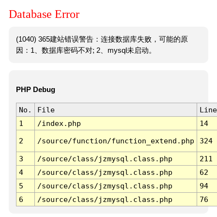
Database Error
(1040) 365建站错误警告：连接数据库失败，可能的原
因：1、数据库密码不对; 2、mysql未启动。
PHP Debug
No.
File
Line
1
/index.php
14
2
/source/function/function_extend.php
324
3
/source/class/jzmysql.class.php
211
4
/source/class/jzmysql.class.php
62
5
/source/class/jzmysql.class.php
94
6
/source/class/jzmysql.class.php
76