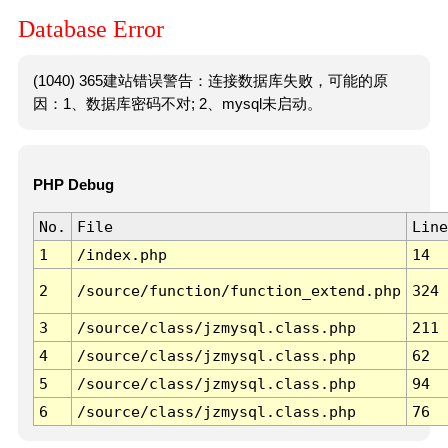
Database Error
(1040) 365建站错误警告：连接数据库失败，可能的原
因：1、数据库密码不对; 2、mysql未启动。
PHP Debug
No.
File
Line
1
/index.php
14
2
/source/function/function_extend.php
324
3
/source/class/jzmysql.class.php
211
4
/source/class/jzmysql.class.php
62
5
/source/class/jzmysql.class.php
94
6
/source/class/jzmysql.class.php
76