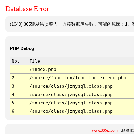
Database Error
(1040) 365建站错误警告：连接数据库失败，可能的原因：1、数
PHP Debug
No.
File
1
/index.php
2
/source/function/function_extend.php
3
/source/class/jzmysql.class.php
4
/source/class/jzmysql.class.php
5
/source/class/jzmysql.class.php
6
/source/class/jzmysql.class.php
www.365jz.com
已经将此