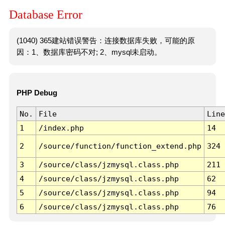
Database Error
(1040) 365建站错误警告：连接数据库失败，可能的原
因：1、数据库密码不对; 2、mysql未启动。
PHP Debug
No.
File
Line
1
/index.php
14
2
/source/function/function_extend.php
324
3
/source/class/jzmysql.class.php
211
4
/source/class/jzmysql.class.php
62
5
/source/class/jzmysql.class.php
94
6
/source/class/jzmysql.class.php
76