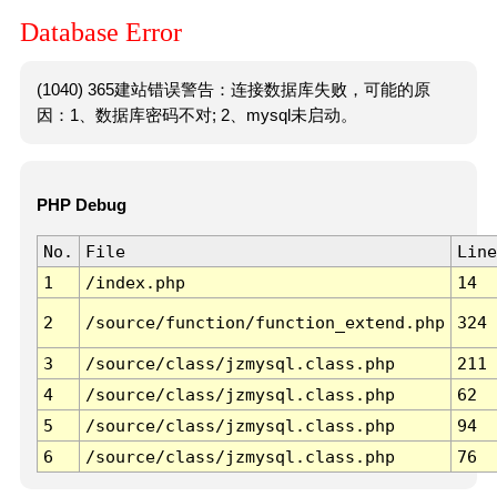
Database Error
(1040) 365建站错误警告：连接数据库失败，可能的原
因：1、数据库密码不对; 2、mysql未启动。
PHP Debug
No.
File
Line
1
/index.php
14
2
/source/function/function_extend.php
324
3
/source/class/jzmysql.class.php
211
4
/source/class/jzmysql.class.php
62
5
/source/class/jzmysql.class.php
94
6
/source/class/jzmysql.class.php
76