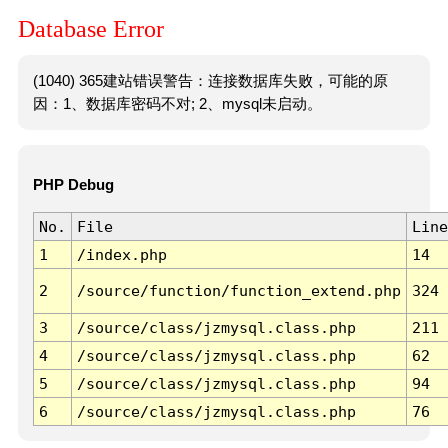
Database Error
(1040) 365建站错误警告：连接数据库失败，可能的原
因：1、数据库密码不对; 2、mysql未启动。
PHP Debug
No.
File
Line
1
/index.php
14
2
/source/function/function_extend.php
324
3
/source/class/jzmysql.class.php
211
4
/source/class/jzmysql.class.php
62
5
/source/class/jzmysql.class.php
94
6
/source/class/jzmysql.class.php
76