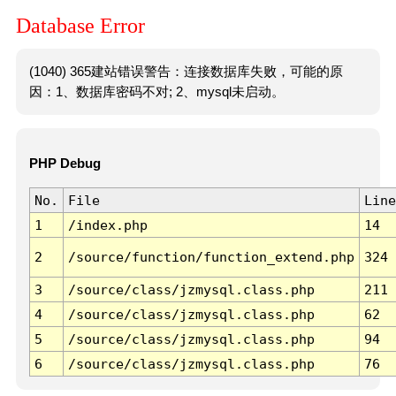
Database Error
(1040) 365建站错误警告：连接数据库失败，可能的原
因：1、数据库密码不对; 2、mysql未启动。
PHP Debug
No.
File
Line
1
/index.php
14
2
/source/function/function_extend.php
324
3
/source/class/jzmysql.class.php
211
4
/source/class/jzmysql.class.php
62
5
/source/class/jzmysql.class.php
94
6
/source/class/jzmysql.class.php
76