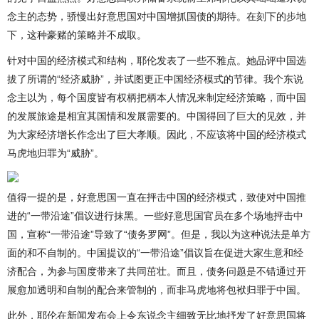
念主的态势，骄慢出好意思国对中国增抓国债的期待。在刻下的步地
下，这种豪赌的策略并不成取。
针对中国的经济模式和结构，耶伦发表了一些不雅点。她品评中国选
拔了所谓的“经济威胁”，并试图更正中国经济模式的节律。我个东说
念主以为，每个国度皆有权柄把柄本人情况来制定经济策略，而中国
的发展旅途是相宜其国情和发展需要的。中国得回了巨大的见效，并
为大家经济增长作念出了巨大孝顺。因此，不应该将中国的经济模式
马虎地归罪为“威胁”。
值得一提的是，好意思国一直在抨击中国的经济模式，致使对中国推
进的“一带沿途”倡议进行抹黑。一些好意思国官员在多个场地抨击中
国，宣称“一带沿途”导致了“债务罗网”。但是，我以为这种说法是单方
面的和不自制的。中国提议的“一带沿途”倡议旨在促进大家生意和经
济配合，为参与国度带来了共同茁壮。而且，债务问题是不错通过开
展愈加透明和自制的配合来管制的，而非马虎地将包袱归罪于中国。
此外，耶伦在新闻发布会上令东说念主细致无比地抒发了好意思国将