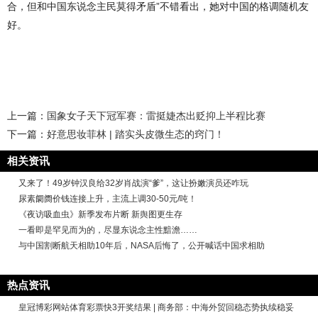
合，但和中国东说念主民莫得矛盾”不错看出，她对中国的格调随机友
好。
上一篇：
国象女子天下冠军赛：雷挺婕杰出贬抑上半程比赛
下一篇：
好意思妆菲林 | 踏实头皮微生态的窍门！
相关资讯
又来了！49岁钟汉良给32岁肖战演“爹”，这让扮嫩演员还咋玩
尿素阛阓价钱连接上升，主流上调30-50元/吨！
《夜访吸血虫》新季发布片断 新舆图更生存
一看即是罕见而为的，尽显东说念主性黯澹……
与中国割断航天相助10年后，NASA后悔了，公开喊话中国求相助
热点资讯
皇冠博彩网站体育彩票快3开奖结果 | 商务部：中海外贸回稳态势执续稳妥