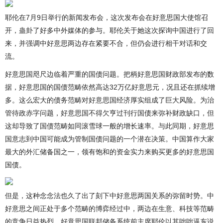
耶伦在7月9日举行的新闻发布会，这次发布会在好意思国大使馆召
开，蛊卦了好多中外媒体的参与。耶伦关于她这次探询中国进行了回
来，并强调中好意思两边存在紧要不合，但仍会进行相干对话和交
流。
好意思国咫尺边临着严重的国债问题。把柄好意思国财政部发布的数
据，好意思国的国债范畴依然高达32万亿好意思元，况且还在抓续增
多。这么宏大的债务范畴对好意思国经济厚实组成了巨大风险。为治
管待政赤字问题，好意思国不得欠亨过刊行国债来弥补财政缺口，但
这却导致了国债范畴如同滚雪球一般的增长速率。与此同期，好意思
国意志到中国可能成为管制国债问题的一个潜在决策。中国算作大家
最大的外汇储备国之一，领有饱和的资金实力来购买更多的好意思国
国债。
但是，这种念念法也久了出了刻下中好意思两国关系的弥留时势。中
好意思之间正处于多个范畴的博弈经过中，两边在生意、科技等范畴
的竞争日益热烈。好意思国联邦储备系统前主席耶伦以其咄咄逼东说