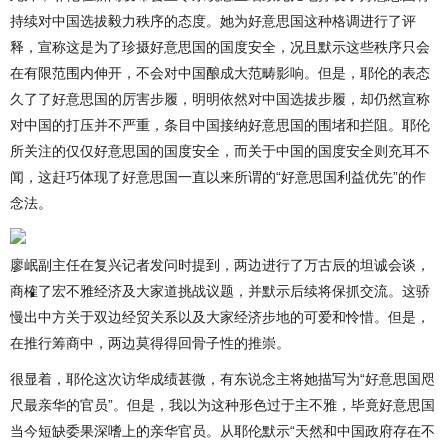
持续对中国选拔毅力秩序的态度。她为好意思国这种格调进行了评
释，宣称这是为了珍摄好意思国的国度安全，况且默示这些秩序只会
在有限范围内伸开，不会对中国酿成大范畴影响。但是，耶伦的表态
久了了好意思国的厉害步履，明明依然对中国选拔步履，却仍然宣称
对中国的打压并不严重，条目中国接纳好意思国的围堵和拦阻。耶伦
所关注的仅仅好意思国的国度安全，而关于中国的国度安全则充耳不
闻，这赶巧体现了好意思国一直以来所谓的“好意思国利益优先”的作
念法。
廖岷副主任在复兴记者发问时提到，两边进行了万古辰的坦诚会谈，
商榷了宏不雅经济及大家道挑战议题，并默示后续将保抓交流。这骄
慢出中方关于双边经贸关系以及大家经济步地的可爱和怜惜。但是，
在推行筹商中，两边莫得得回骨子性的推崇。
很显着，耶伦这次访华成绩甚微，有东说念主将她描写为“好意思国咫
尺最亲华的官员”。但是，我以为这种形色过于主不雅，毕竟好意思国
当今短缺委果深嗜上的亲华官员。从耶伦默示“天然和中国政府存在不