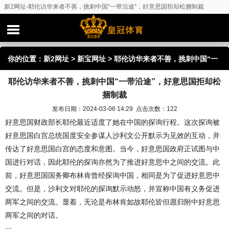
新2网址-耶伦访华来者不善，挑刺中国“一带沿途”，好意思国拒却松捆制裁
你的位置：
新2网址
>
新宝网址
> 耶伦访华来者不善，挑刺中国“一
耶伦访华来者不善，挑刺中国“一带沿途”，好意思国拒却松
带沿途”，好意思国拒却松捆制裁
捆制裁
发布日期：2024-03-06 14:29 点击次数：122
好意思国财政部长耶伦最近适度了她在中国的探询行程。这次探询被
好意思国白宫总统国度安全参谋人沙利文公开默示为见效的互动，并
传达了好意思国白宫的态度和意图。当今，好意思国政府正试图与中
国进行对话，因此耶伦的探询亦然为了推进好意思中之间的交流。此
前，好意思国国务卿布林肯曾经探询中国，相同是为了促进好意思中
交流。但是，沙利文对耶伦的探询默示动怒，并宣称中国有义务促进
两军之间的交流。显着，无论是布林肯如故耶伦皆但愿归附中好意思
两军之间的对话。