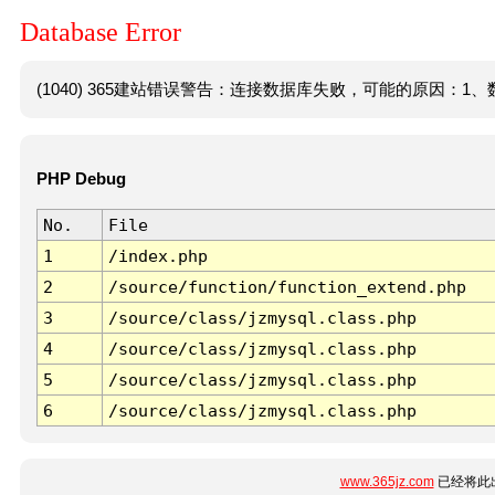
Database Error
(1040) 365建站错误警告：连接数据库失败，可能的原因：1、数
PHP Debug
No.
File
1
/index.php
2
/source/function/function_extend.php
3
/source/class/jzmysql.class.php
4
/source/class/jzmysql.class.php
5
/source/class/jzmysql.class.php
6
/source/class/jzmysql.class.php
www.365jz.com
已经将此