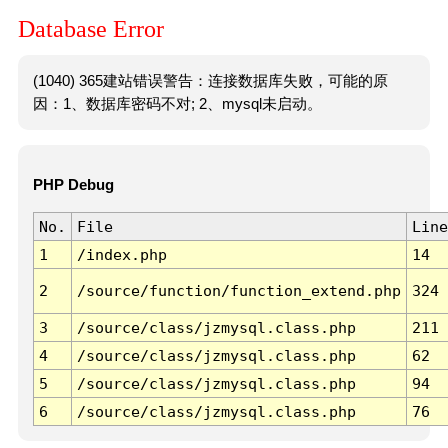
Database Error
(1040) 365建站错误警告：连接数据库失败，可能的原
因：1、数据库密码不对; 2、mysql未启动。
PHP Debug
No.
File
Line
1
/index.php
14
2
/source/function/function_extend.php
324
3
/source/class/jzmysql.class.php
211
4
/source/class/jzmysql.class.php
62
5
/source/class/jzmysql.class.php
94
6
/source/class/jzmysql.class.php
76