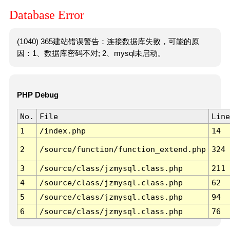
Database Error
(1040) 365建站错误警告：连接数据库失败，可能的原
因：1、数据库密码不对; 2、mysql未启动。
PHP Debug
No.
File
Line
1
/index.php
14
2
/source/function/function_extend.php
324
3
/source/class/jzmysql.class.php
211
4
/source/class/jzmysql.class.php
62
5
/source/class/jzmysql.class.php
94
6
/source/class/jzmysql.class.php
76