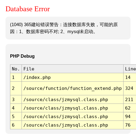
Database Error
(1040) 365建站错误警告：连接数据库失败，可能的原
因：1、数据库密码不对; 2、mysql未启动。
PHP Debug
No.
File
Line
1
/index.php
14
2
/source/function/function_extend.php
324
3
/source/class/jzmysql.class.php
211
4
/source/class/jzmysql.class.php
62
5
/source/class/jzmysql.class.php
94
6
/source/class/jzmysql.class.php
76