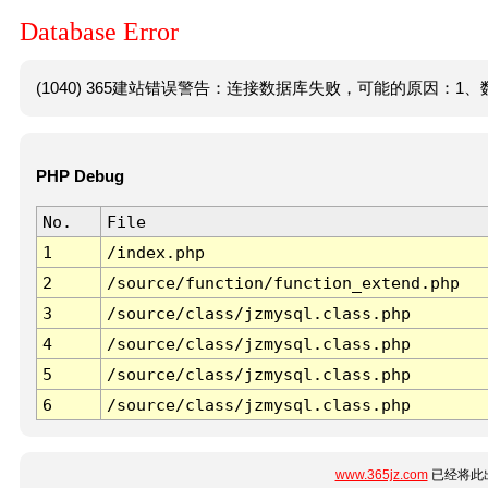
Database Error
(1040) 365建站错误警告：连接数据库失败，可能的原因：1、数
PHP Debug
No.
File
1
/index.php
2
/source/function/function_extend.php
3
/source/class/jzmysql.class.php
4
/source/class/jzmysql.class.php
5
/source/class/jzmysql.class.php
6
/source/class/jzmysql.class.php
www.365jz.com
已经将此