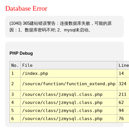
Database Error
(1040) 365建站错误警告：连接数据库失败，可能的原
因：1、数据库密码不对; 2、mysql未启动。
PHP Debug
No.
File
Line
1
/index.php
14
2
/source/function/function_extend.php
324
3
/source/class/jzmysql.class.php
211
4
/source/class/jzmysql.class.php
62
5
/source/class/jzmysql.class.php
94
6
/source/class/jzmysql.class.php
76