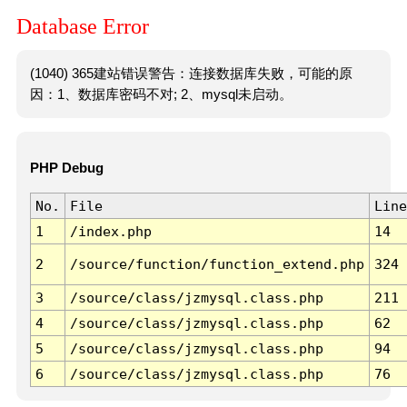
Database Error
(1040) 365建站错误警告：连接数据库失败，可能的原
因：1、数据库密码不对; 2、mysql未启动。
PHP Debug
No.
File
Line
1
/index.php
14
2
/source/function/function_extend.php
324
3
/source/class/jzmysql.class.php
211
4
/source/class/jzmysql.class.php
62
5
/source/class/jzmysql.class.php
94
6
/source/class/jzmysql.class.php
76