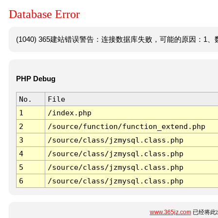
Database Error
(1040) 365建站错误警告：连接数据库失败，可能的原因：1、数
PHP Debug
No.
File
1
/index.php
2
/source/function/function_extend.php
3
/source/class/jzmysql.class.php
4
/source/class/jzmysql.class.php
5
/source/class/jzmysql.class.php
6
/source/class/jzmysql.class.php
www.365jz.com
已经将此