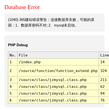
Database Error
(1040) 365建站错误警告：连接数据库失败，可能的原
因：1、数据库密码不对; 2、mysql未启动。
PHP Debug
No.
File
Line
1
/index.php
14
2
/source/function/function_extend.php
324
3
/source/class/jzmysql.class.php
211
4
/source/class/jzmysql.class.php
62
5
/source/class/jzmysql.class.php
94
6
/source/class/jzmysql.class.php
76