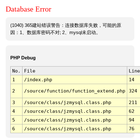
Database Error
(1040) 365建站错误警告：连接数据库失败，可能的原
因：1、数据库密码不对; 2、mysql未启动。
PHP Debug
No.
File
Line
1
/index.php
14
2
/source/function/function_extend.php
324
3
/source/class/jzmysql.class.php
211
4
/source/class/jzmysql.class.php
62
5
/source/class/jzmysql.class.php
94
6
/source/class/jzmysql.class.php
76