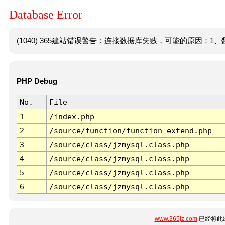
Database Error
(1040) 365建站错误警告：连接数据库失败，可能的原因：1、数
PHP Debug
No.
File
1
/index.php
2
/source/function/function_extend.php
3
/source/class/jzmysql.class.php
4
/source/class/jzmysql.class.php
5
/source/class/jzmysql.class.php
6
/source/class/jzmysql.class.php
www.365jz.com
已经将此