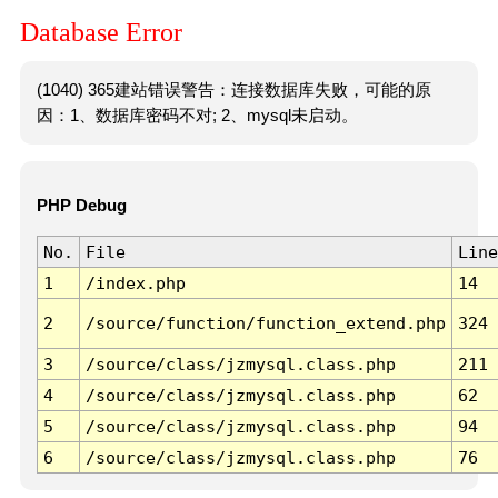
Database Error
(1040) 365建站错误警告：连接数据库失败，可能的原
因：1、数据库密码不对; 2、mysql未启动。
PHP Debug
No.
File
Line
1
/index.php
14
2
/source/function/function_extend.php
324
3
/source/class/jzmysql.class.php
211
4
/source/class/jzmysql.class.php
62
5
/source/class/jzmysql.class.php
94
6
/source/class/jzmysql.class.php
76