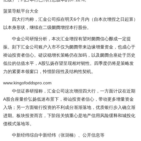
菠菜导航平台大全
四大行均称，汇金公司拟在明天6个月内（自本次增捏之日起算）
以本身形状，继续在二级阛阓增捏本行股份。
中金公司研报分析，本次汇金增捏有望对阛阓信心酿成一定提
振。刻下汇金公司账户入市不仅为阛阓带来边缘增量资金，也成心于
褂讪投资者信心。磋议稳增长策略仍在加码，以及阛阓合座处于历史
低位的估值水平，A股弘扬存望呈现相对韧性。四季度仍将是策略发
力的紧要本领窗口，怜惜阶段性及结构性契机。
www.kingofoddspro.com
中信证券研报称，汇金公司这次增捏四大行，一方面计议在近期
A股合座量价弘扬低迷布景下，褂讪投资者信心，带动更多增量资金
入场；另一方面银行投资的不利成分渐渐落地，优质银行步入确立渐
进期。板块投资而言，下阶段关慎重心是地产信用风险缓释和城投化
债模式落地等。
中新经纬综自中新经纬（张澍楠）、公开信息等