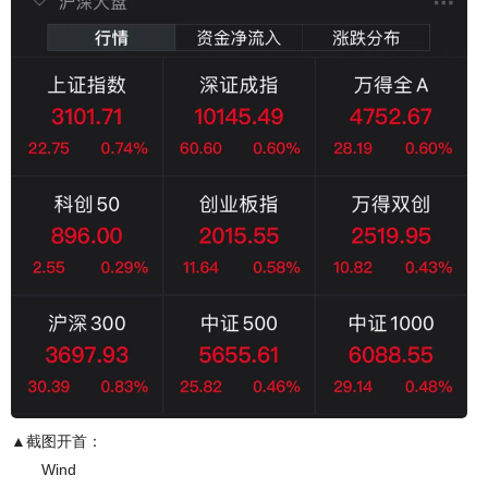
▲截图开首：
Wind