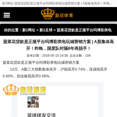
新2网址-菠菜花贷款是正规平台吗博彩类电玩城营销方案 | A股集体高开！昨晚，
国度队时隔8年再脱手！
你的位置：
新2网址
>
新2足球
> 菠菜花贷款是正规平台吗博彩类电
菠菜花贷款是正规平台吗博彩类电玩城营销方案 | A股集体高
玩城营销方案 | A股集体高开！昨晚，国度队时隔8年再脱手！
开！昨晚，国度队时隔8年再脱手！
发布日期：2026-05-10 19:38 点击次数：109
菠菜花贷款是正规平台吗博彩类电玩城营销方案
12日，A股三大指数集体高开，沪指高开0.74%，深成指高开
0.60%，创业板指高开0.58%。