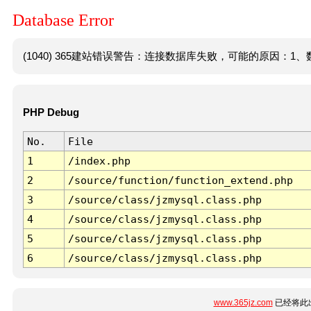
Database Error
(1040) 365建站错误警告：连接数据库失败，可能的原因：1、数
PHP Debug
No.
File
1
/index.php
2
/source/function/function_extend.php
3
/source/class/jzmysql.class.php
4
/source/class/jzmysql.class.php
5
/source/class/jzmysql.class.php
6
/source/class/jzmysql.class.php
www.365jz.com
已经将此