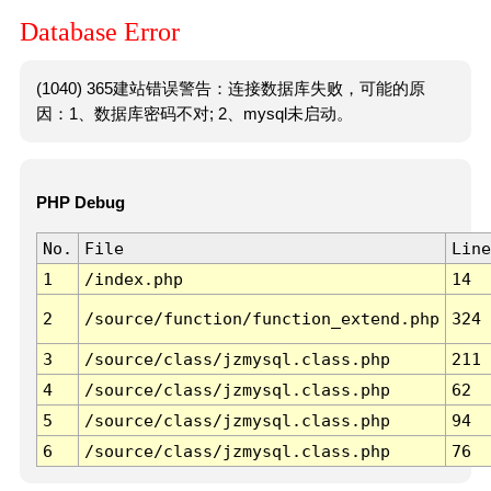
Database Error
(1040) 365建站错误警告：连接数据库失败，可能的原
因：1、数据库密码不对; 2、mysql未启动。
PHP Debug
No.
File
Line
1
/index.php
14
2
/source/function/function_extend.php
324
3
/source/class/jzmysql.class.php
211
4
/source/class/jzmysql.class.php
62
5
/source/class/jzmysql.class.php
94
6
/source/class/jzmysql.class.php
76