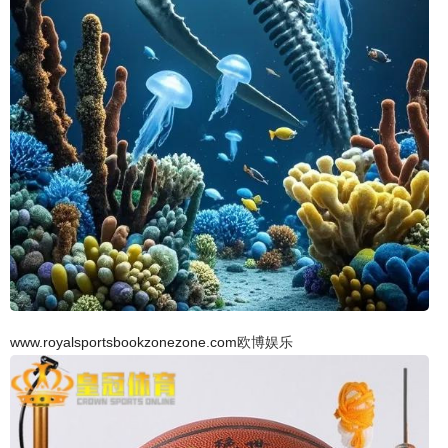
www.royalsportsbookzonezone.com
欧博娱乐