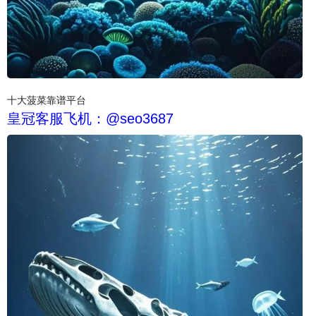
十大菠菜靠谱平台
皇冠客服飞机：@seo3687