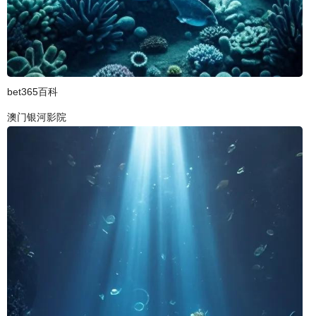
bet365百科
澳门银河影院