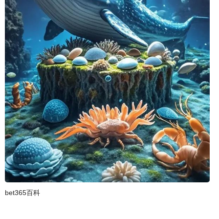
bet365百科