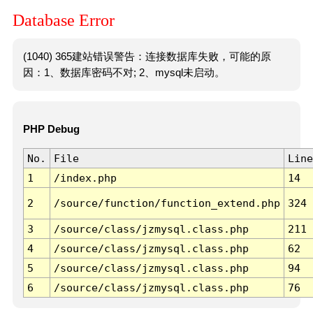
Database Error
(1040) 365建站错误警告：连接数据库失败，可能的原
因：1、数据库密码不对; 2、mysql未启动。
PHP Debug
No.
File
Line
1
/index.php
14
2
/source/function/function_extend.php
324
3
/source/class/jzmysql.class.php
211
4
/source/class/jzmysql.class.php
62
5
/source/class/jzmysql.class.php
94
6
/source/class/jzmysql.class.php
76