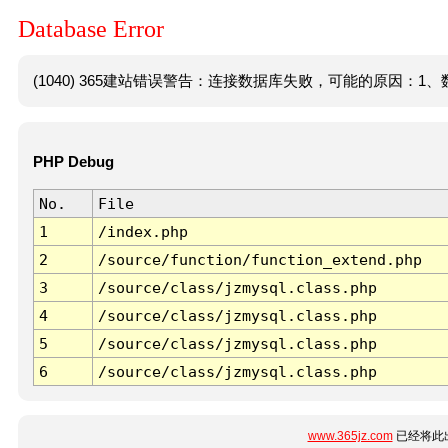
Database Error
(1040) 365建站错误警告：连接数据库失败，可能的原因：1、数
PHP Debug
No.
File
1
/index.php
2
/source/function/function_extend.php
3
/source/class/jzmysql.class.php
4
/source/class/jzmysql.class.php
5
/source/class/jzmysql.class.php
6
/source/class/jzmysql.class.php
www.365jz.com
已经将此