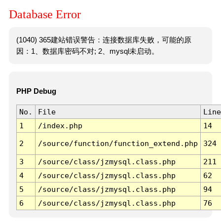
Database Error
(1040) 365建站错误警告：连接数据库失败，可能的原
因：1、数据库密码不对; 2、mysql未启动。
PHP Debug
No.
File
Line
1
/index.php
14
2
/source/function/function_extend.php
324
3
/source/class/jzmysql.class.php
211
4
/source/class/jzmysql.class.php
62
5
/source/class/jzmysql.class.php
94
6
/source/class/jzmysql.class.php
76