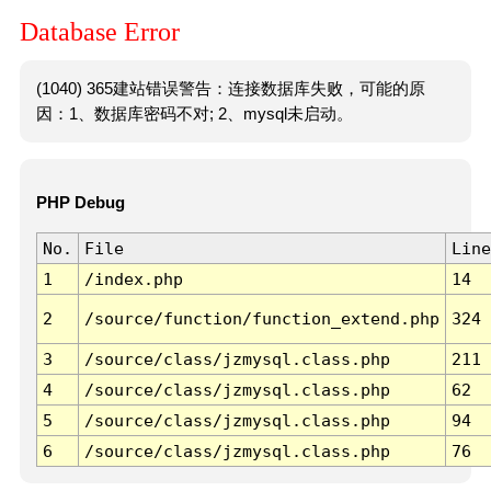
Database Error
(1040) 365建站错误警告：连接数据库失败，可能的原
因：1、数据库密码不对; 2、mysql未启动。
PHP Debug
No.
File
Line
1
/index.php
14
2
/source/function/function_extend.php
324
3
/source/class/jzmysql.class.php
211
4
/source/class/jzmysql.class.php
62
5
/source/class/jzmysql.class.php
94
6
/source/class/jzmysql.class.php
76