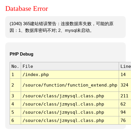
Database Error
(1040) 365建站错误警告：连接数据库失败，可能的原
因：1、数据库密码不对; 2、mysql未启动。
PHP Debug
No.
File
Line
1
/index.php
14
2
/source/function/function_extend.php
324
3
/source/class/jzmysql.class.php
211
4
/source/class/jzmysql.class.php
62
5
/source/class/jzmysql.class.php
94
6
/source/class/jzmysql.class.php
76