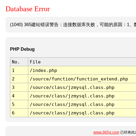
Database Error
(1040) 365建站错误警告：连接数据库失败，可能的原因：1、数
PHP Debug
No.
File
1
/index.php
2
/source/function/function_extend.php
3
/source/class/jzmysql.class.php
4
/source/class/jzmysql.class.php
5
/source/class/jzmysql.class.php
6
/source/class/jzmysql.class.php
www.365jz.com
已经将此