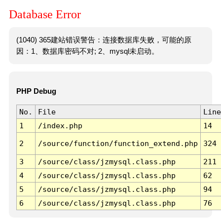
Database Error
(1040) 365建站错误警告：连接数据库失败，可能的原
因：1、数据库密码不对; 2、mysql未启动。
PHP Debug
No.
File
Line
1
/index.php
14
2
/source/function/function_extend.php
324
3
/source/class/jzmysql.class.php
211
4
/source/class/jzmysql.class.php
62
5
/source/class/jzmysql.class.php
94
6
/source/class/jzmysql.class.php
76