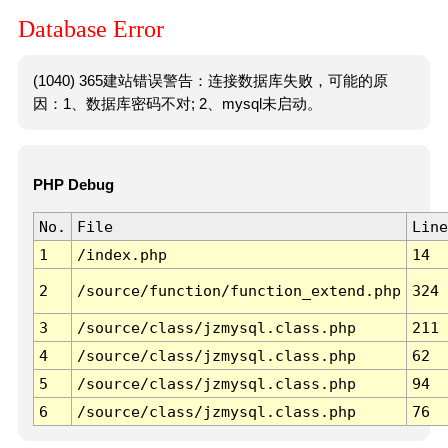
Database Error
(1040) 365建站错误警告：连接数据库失败，可能的原
因：1、数据库密码不对; 2、mysql未启动。
PHP Debug
No.
File
Line
1
/index.php
14
2
/source/function/function_extend.php
324
3
/source/class/jzmysql.class.php
211
4
/source/class/jzmysql.class.php
62
5
/source/class/jzmysql.class.php
94
6
/source/class/jzmysql.class.php
76