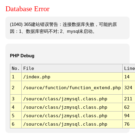
Database Error
(1040) 365建站错误警告：连接数据库失败，可能的原
因：1、数据库密码不对; 2、mysql未启动。
PHP Debug
No.
File
Line
1
/index.php
14
2
/source/function/function_extend.php
324
3
/source/class/jzmysql.class.php
211
4
/source/class/jzmysql.class.php
62
5
/source/class/jzmysql.class.php
94
6
/source/class/jzmysql.class.php
76