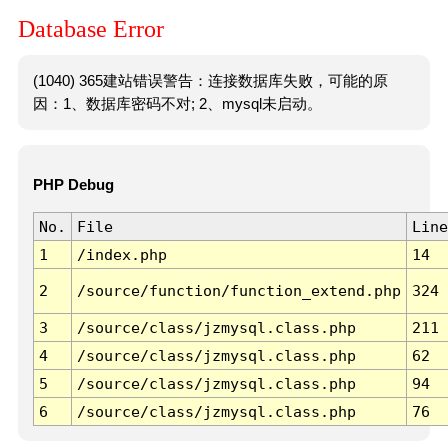
Database Error
(1040) 365建站错误警告：连接数据库失败，可能的原
因：1、数据库密码不对; 2、mysql未启动。
PHP Debug
No.
File
Line
1
/index.php
14
2
/source/function/function_extend.php
324
3
/source/class/jzmysql.class.php
211
4
/source/class/jzmysql.class.php
62
5
/source/class/jzmysql.class.php
94
6
/source/class/jzmysql.class.php
76