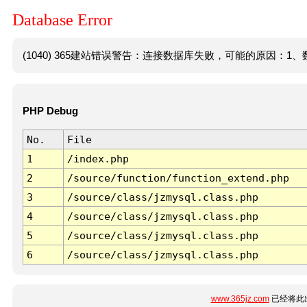
Database Error
(1040) 365建站错误警告：连接数据库失败，可能的原因：1、数
PHP Debug
No.
File
1
/index.php
2
/source/function/function_extend.php
3
/source/class/jzmysql.class.php
4
/source/class/jzmysql.class.php
5
/source/class/jzmysql.class.php
6
/source/class/jzmysql.class.php
www.365jz.com
已经将此