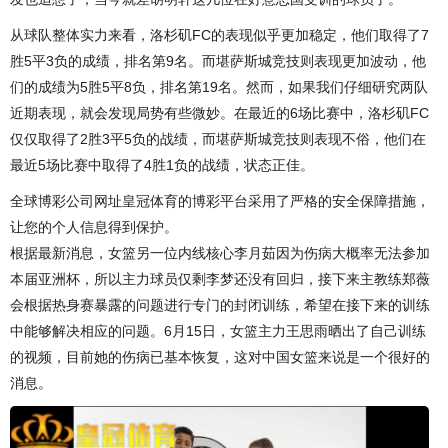
从球队整体实力来看，洛杉矶FC的表现似乎更加稳定，他们取得了7
胜5平3负的成绩，排名第9名。而堪萨斯城竞技则表现更加波动，他
们的成绩为5胜5平8负，排名第19名。然而，如果我们仔细研究两队
近期表现，就会发现局势有些微妙。在最近的6场比赛中，洛杉矶FC
仅仅取得了2胜3平5负的战绩，而堪萨斯城竞技则表现不俗，他们在
最近5场比赛中取得了4胜1负的战绩，状态正佳。
全球博彩公司网址皇冠体育的博彩平台采用了严格的安全保障措施，
让您的个人信息得到保护。
根据最新消息，女篮另一位内线核心李月茹因为伤病大概率无法参加
本届亚洲杯，所以主力球员仅剩李梦还没有回归，接下来主教练郑薇
会根据热身赛暴露的问题进行专门的封闭训练，希望在接下来的训练
中能够解决相应的问题。6月15日，女篮主力王思雨晒出了自己训练
的视频，目前她的伤病已基本恢复，这对中国女篮来说是一个很好的
消息。