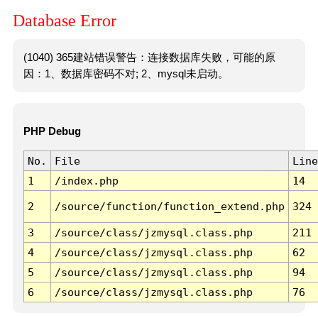
Database Error
(1040) 365建站错误警告：连接数据库失败，可能的原
因：1、数据库密码不对; 2、mysql未启动。
PHP Debug
No.
File
Line
1
/index.php
14
2
/source/function/function_extend.php
324
3
/source/class/jzmysql.class.php
211
4
/source/class/jzmysql.class.php
62
5
/source/class/jzmysql.class.php
94
6
/source/class/jzmysql.class.php
76