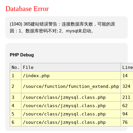
Database Error
(1040) 365建站错误警告：连接数据库失败，可能的原
因：1、数据库密码不对; 2、mysql未启动。
PHP Debug
No.
File
Line
1
/index.php
14
2
/source/function/function_extend.php
324
3
/source/class/jzmysql.class.php
211
4
/source/class/jzmysql.class.php
62
5
/source/class/jzmysql.class.php
94
6
/source/class/jzmysql.class.php
76