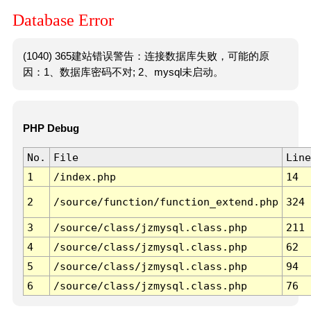
Database Error
(1040) 365建站错误警告：连接数据库失败，可能的原
因：1、数据库密码不对; 2、mysql未启动。
PHP Debug
No.
File
Line
1
/index.php
14
2
/source/function/function_extend.php
324
3
/source/class/jzmysql.class.php
211
4
/source/class/jzmysql.class.php
62
5
/source/class/jzmysql.class.php
94
6
/source/class/jzmysql.class.php
76