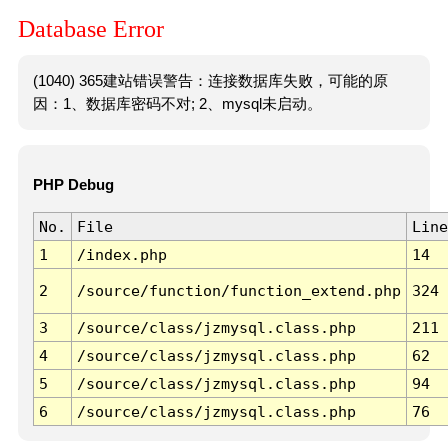
Database Error
(1040) 365建站错误警告：连接数据库失败，可能的原
因：1、数据库密码不对; 2、mysql未启动。
PHP Debug
No.
File
Line
1
/index.php
14
2
/source/function/function_extend.php
324
3
/source/class/jzmysql.class.php
211
4
/source/class/jzmysql.class.php
62
5
/source/class/jzmysql.class.php
94
6
/source/class/jzmysql.class.php
76