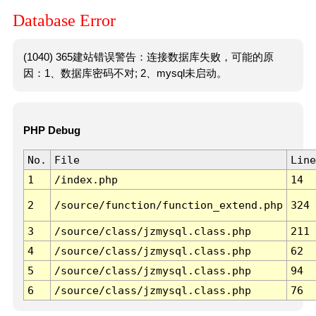
Database Error
(1040) 365建站错误警告：连接数据库失败，可能的原
因：1、数据库密码不对; 2、mysql未启动。
PHP Debug
No.
File
Line
1
/index.php
14
2
/source/function/function_extend.php
324
3
/source/class/jzmysql.class.php
211
4
/source/class/jzmysql.class.php
62
5
/source/class/jzmysql.class.php
94
6
/source/class/jzmysql.class.php
76