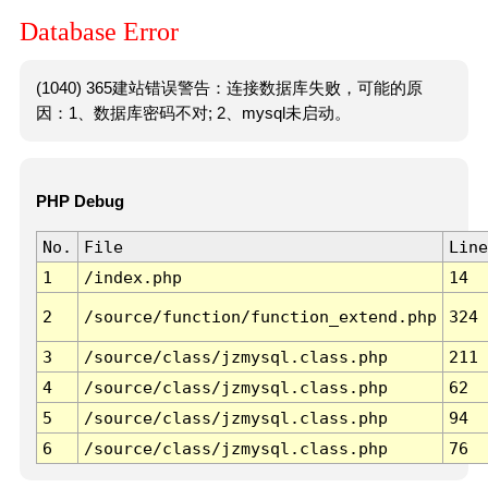
Database Error
(1040) 365建站错误警告：连接数据库失败，可能的原
因：1、数据库密码不对; 2、mysql未启动。
PHP Debug
No.
File
Line
1
/index.php
14
2
/source/function/function_extend.php
324
3
/source/class/jzmysql.class.php
211
4
/source/class/jzmysql.class.php
62
5
/source/class/jzmysql.class.php
94
6
/source/class/jzmysql.class.php
76