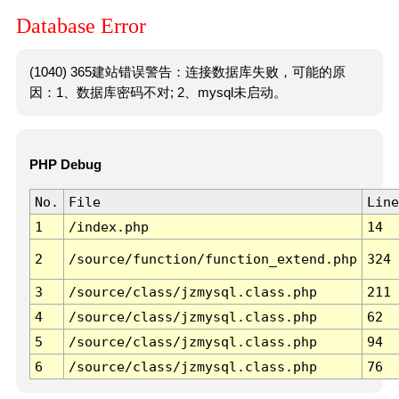
Database Error
(1040) 365建站错误警告：连接数据库失败，可能的原
因：1、数据库密码不对; 2、mysql未启动。
PHP Debug
No.
File
Line
1
/index.php
14
2
/source/function/function_extend.php
324
3
/source/class/jzmysql.class.php
211
4
/source/class/jzmysql.class.php
62
5
/source/class/jzmysql.class.php
94
6
/source/class/jzmysql.class.php
76