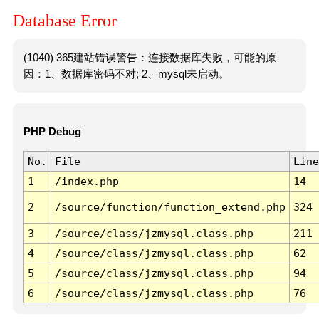
Database Error
(1040) 365建站错误警告：连接数据库失败，可能的原
因：1、数据库密码不对; 2、mysql未启动。
PHP Debug
No.
File
Line
1
/index.php
14
2
/source/function/function_extend.php
324
3
/source/class/jzmysql.class.php
211
4
/source/class/jzmysql.class.php
62
5
/source/class/jzmysql.class.php
94
6
/source/class/jzmysql.class.php
76